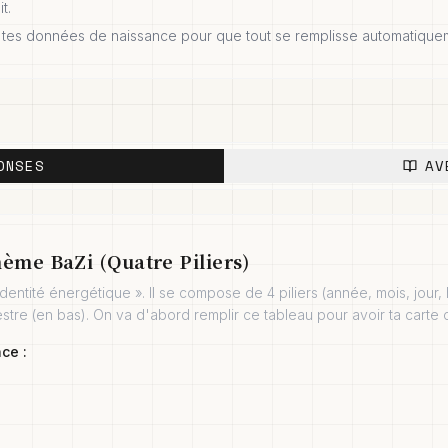
t.
e tes données de naissance pour que tout se remplisse automatique
ONSES
AV
hème BaZi (Quatre Piliers)
'identité énergétique ». Il se compose de 4 piliers (année, mois, jour
stre (en bas). On va d'abord remplir ce tableau pour avoir ta carte
ce :