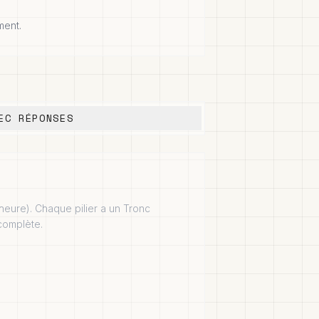
ment.
EC RÉPONSES
, heure). Chaque pilier a un Tronc
 complète.