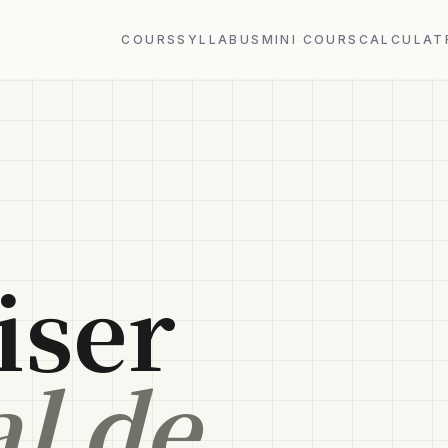
COURS
SYLLABUS
MINI COURS
CALCULAT
6
ser
l de