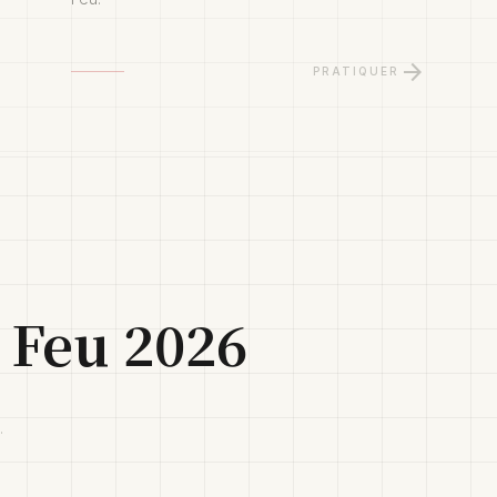
arrow_forward
PRATIQUER
 Feu 2026
.