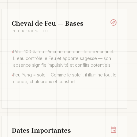
whatshot
Cheval de Feu — Bases
PILIER 100 % FEU
Pilier 100 % feu : Aucune eau dans le pilier annuel.
◆
L'eau contrôle le Feu et apporte sagesse — son
absence signifie impulsivité et conflits potentiels.
Feu Yang = soleil : Comme le soleil, il illumine tout le
◆
monde, chaleureux et constant.
event
Dates Importantes