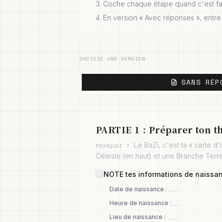
Coche chaque étape quand c'est fai
En version « Avec réponses », entr
CHOISIS UNE VERSION
SANS RÉP
PARTIE 1 : Préparer ton t
Le BaZi, c'est ta « carte d
POURQUOI ?
Céleste (en haut) et une Branche Terre
NOTE tes informations de naissan
___
Date de naissance
:
___
Heure de naissance
:
___
Lieu de naissance
: