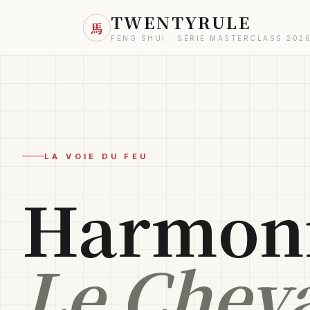
TWENTYRULE
馬
FENG SHUI · SÉRIE MASTERCLASS 202
LA VOIE DU FEU
Harmoni
Le Cheva