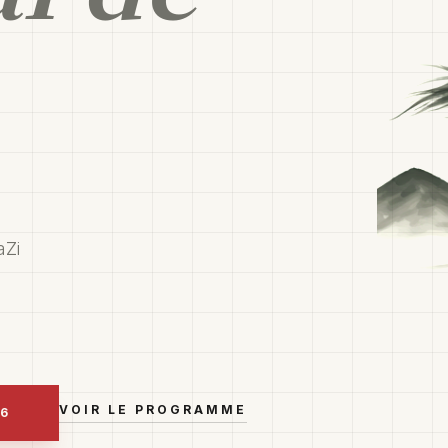
aZi
VOIR LE PROGRAMME
26