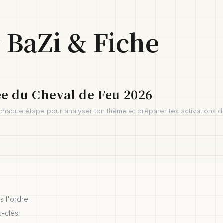
 BaZi & Fiche
ée du Cheval de Feu 2026
 chaque étape pour analyser ton thème et préparer tes activations 
 l'ordre.
s-clés.