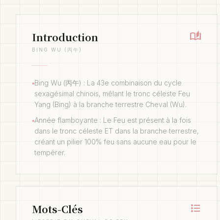
auto_stories
Introduction
BING WU (丙午)
Bing Wu (丙午) : La 43e combinaison du cycle
◆
sexagésimal chinois, mêlant le tronc céleste Feu
Yang (Bing) à la branche terrestre Cheval (Wu).
Année flamboyante : Le Feu est présent à la fois
◆
dans le tronc céleste ET dans la branche terrestre,
créant un pilier 100% feu sans aucune eau pour le
tempérer.
format_list_bulleted
Mots-Clés